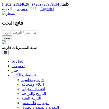
كلمنا:
23959534 (202+)
-
23924626 (202+)
English |
| العمله: USD
حسابي
نتائج البحث
‏اسم الكتاب / اسم الناشر / سنة النشر / الترقيم الدولي ‏
سله المشتريات فارغه
إتصل بنا
تحميلات
أخبار
تصنيفات الكتب
ادارة ومحاسبة
اعلام وصحافة
اقتصاد المنزلي
التاريخ والتراجم
التربية الفنية
التربية وعلم نفس
التغذية والصحة والجمال