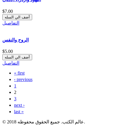
$7.00
التفاصيل
الروح والنفس
$5.00
التفاصيل
« first
الصفحات
‹ previous
1
2
3
next ›
last »
© 2018 عالم الكتب. جميع الحقوق محفوظه.