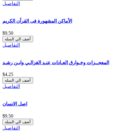
التفاصيل
الأماكن المشهورة فى القرآن الكريم
$9.50
التفاصيل
المعجــزات وخـوارق العـادات عنـد الغزالـي وابـن رشـد
$4.25
التفاصيل
اصل الانسان
$9.50
التفاصيل