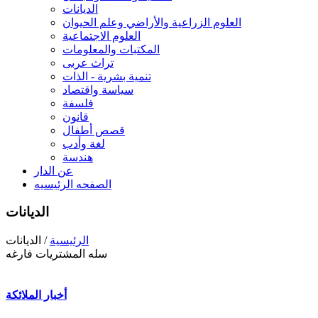
الديانات
العلوم الزراعية والأراضي وعلم الحيوان
العلوم الاجتماعية
المكتبات والمعلومات
تراث عربى
تنمية بشرية - الذات
سياسة واقتصاد
فلسفة
قانون
قصص أطفال
لغة وأدب
هندسة
عن الدار
الصفحه الرئيسيه
الديانات
الرئيسية
/ الديانات
سله المشتريات فارغه
أخبار الملائكة