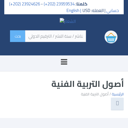
كلمنا:
23959534 (202+)
-
23924626 (202+)
حسابي
| العمله: USD
English |
‏اسم الكتاب / اسم الناشر /
سنة النشر / الترقيم الدولي ‏
أصول التربية الفنية
الرئيسية
/ أصول التربية الفنية