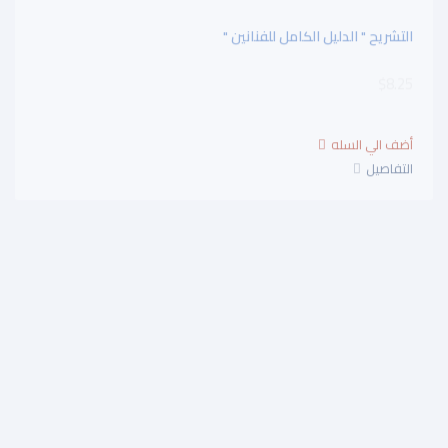
التشريح " الدليل الكامل للفنانين "
$8.25
التفاصيل
اصول وجذور " دراسة كشفية للاصول الاسلامية للفن التشكيلى
المعاصر "
$25.00
التفاصيل