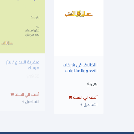
التكاليف فى شركات
عبقرية الابداع / بيتر
التعميروالمقاولات
فيسك
$19.50
$6.25
التفاصيل
التفاصيل