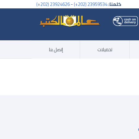
كلمنا:
23959534 (202+)
-
23924626 (202+)
تحميلات
إتصل بنا