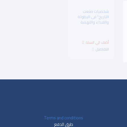
الدكتور سعد مصلوح
شخصيات صنعت
سيرة ومسيرة "
التاريخ" فى البطولة
مرفق CD "
والفداء والنهضة
$23.00
$3.75
الفكرية "
التفاصيل
التفاصيل
Terms and conditions
طرق الدفع