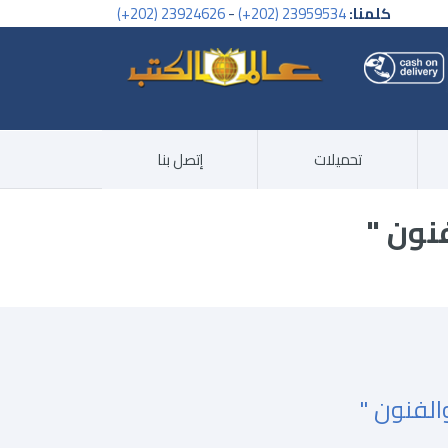
كلمنا:
23959534 (202+)
-
23924626 (202+)
تحميلات
إتصل بنا
نون "
الفنون "