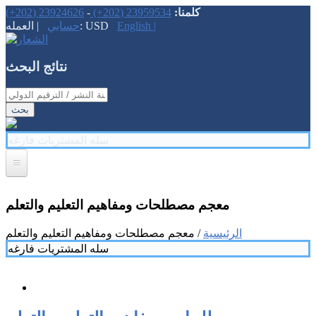
كلمنا:
23959534 (202+)
-
23924626 (202+)
English |
| العمله: USD
حسابي
نتائج البحث
‏اسم الكتاب / اسم الناشر / سنة النشر / الترقيم الدولي ‏
سله المشتريات فارغه
إتصل بنا
معجم مصطلحات ومفاهيم التعليم والتعلم
تحميلات
الرئيسية
/ معجم مصطلحات ومفاهيم التعليم والتعلم
أخبار
سله المشتريات فارغه
تصنيفات الكتب
عن الدار