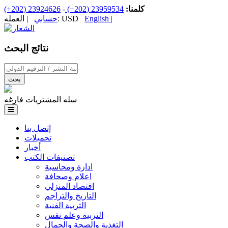
كلمنا:
23959534 (202+)
-
23924626 (202+)
English |
| العمله: USD
حسابي
نتائج البحث
‏اسم الكتاب / اسم الناشر / سنة النشر / الترقيم الدولي ‏
سله المشتريات فارغه
إتصل بنا
تحميلات
أخبار
تصنيفات الكتب
ادارة ومحاسبة
اعلام وصحافة
اقتصاد المنزلي
التاريخ والتراجم
التربية الفنية
التربية وعلم نفس
التغذية والصحة والجمال