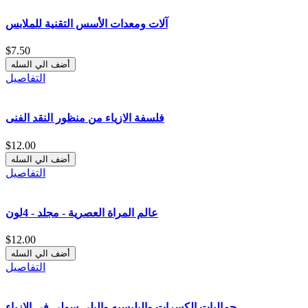
آلات ومعدات الأسس التقنية للملابس
$7.50
التفاصيل
فلسفة الازياء من منظور النقد الفنى
$12.00
التفاصيل
عالم المراة العصرية - مجلد - 4لون
$12.00
التفاصيل
جماليات الكسرات والبليسيه والبلى سولى فى الازياء