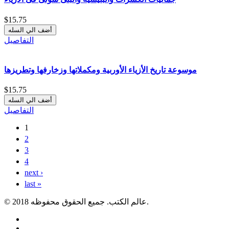
$15.75
التفاصيل
موسوعة تاريخ الأزياء الأوربية ومكملاتها وزخارفها وتطريزها
$15.75
التفاصيل
1
الصفحات
2
3
4
next ›
last »
© 2018 عالم الكتب. جميع الحقوق محفوظه.