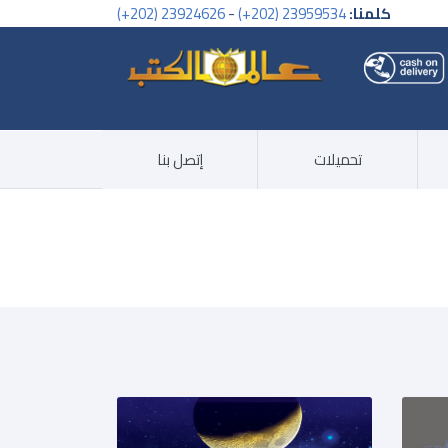
كلمنا:
23959534 (202+)
-
23924626 (202+)
تحميلات
إتصل بنا