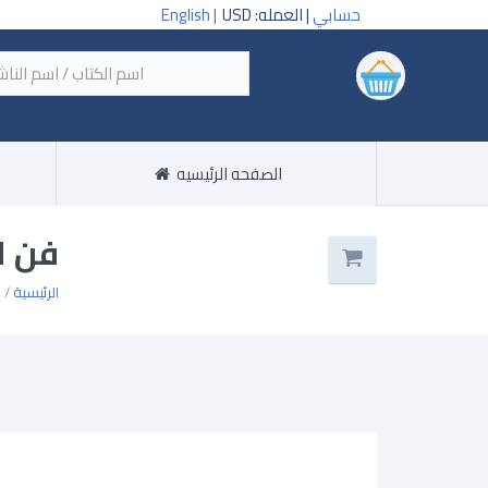
حسابي
| العمله: USD
English |
‏اسم
الصفحه الرئيسيه
فن ا
الرئيسية
/ 