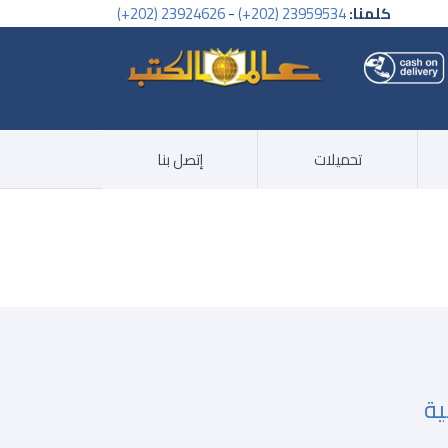
كلمنا:
23959534 (202+)
-
23924626 (202+)
تحميلات
إتصل بنا
ية