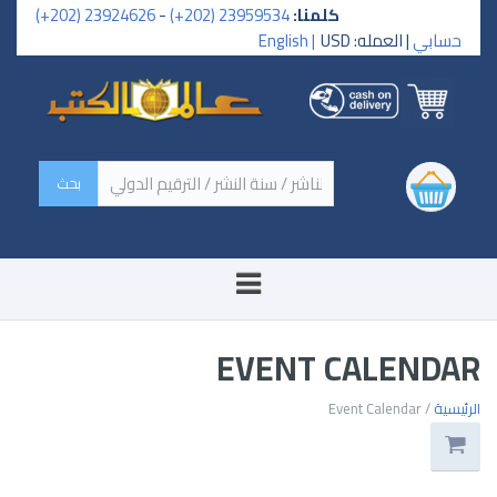
كلمنا:
23959534 (202+)
-
23924626 (202+)
حسابي
| العمله: USD
English |
‏اسم الكتاب / اسم الناشر /
سنة النشر / الترقيم الدولي ‏
EVENT CALENDAR
الرئيسية
/ Event Calendar