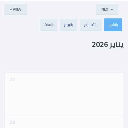
« PREV
NEXT »
بالشهر
بالأسبوع
(علامة التبويب النشطة)
باليوم
السنة
التبويبات الأساسية
يناير 2026
27
28