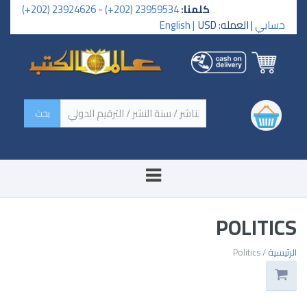
كلمنا:
23959534 (202+)
-
23924626 (202+)
حسابي
| العمله: USD
English |
‏اسم الكتاب / اسم الناشر /
سنة النشر / الترقيم الدولي ‏
POLITICS
الرئيسية
/ Politics