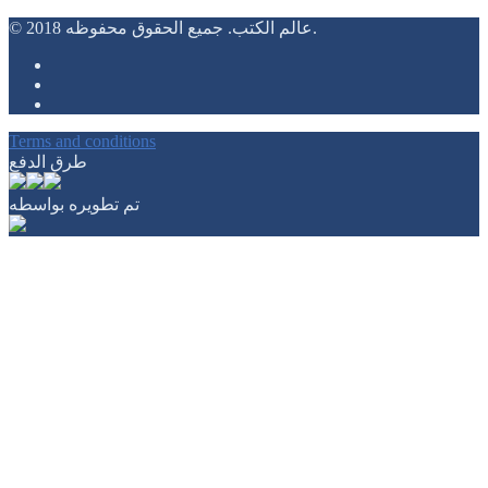
الديانات
© 2018 عالم الكتب. جميع الحقوق محفوظه.
العلوم الزراعية والأراضي وعلم الحيوان
العلوم الاجتماعية
المكتبات والمعلومات
تراث عربى
تنمية بشرية - الذات
Terms and conditions
سياسة واقتصاد
طرق الدفع
فلسفة
قانون
تم تطويره بواسطه
قصص أطفال
لغة وأدب
هندسة
عن الدار
الصفحه الرئيسيه