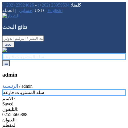
كلمنا:
23959534 (202+)
-
23924626 (202+)
English |
| العمله: USD
حسابي
نتائج البحث
‏اسم الكتاب / اسم الناشر / سنة النشر / الترقيم الدولي ‏
سله المشتريات فارغه
إتصل بنا
admin
تحميلات
أخبار
/ admin
الرئيسية
تصنيفات الكتب
سله المشتريات فارغه
ادارة ومحاسبة
الاسم :
اعلام وصحافة
Sayed
اقتصاد المنزلي
التليفون:
التاريخ والتراجم
02555666888
التربية الفنية
العنوان:
التربية وعلم نفس
المقطم
التغذية والصحة والجمال