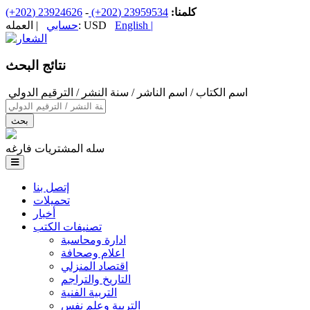
كلمنا:
23959534 (202+)
-
23924626 (202+)
English |
| العمله: USD
حسابي
نتائج البحث
‏اسم الكتاب / اسم الناشر / سنة النشر / الترقيم الدولي ‏
سله المشتريات فارغه
إتصل بنا
تحميلات
أخبار
تصنيفات الكتب
ادارة ومحاسبة
اعلام وصحافة
اقتصاد المنزلي
التاريخ والتراجم
التربية الفنية
التربية وعلم نفس