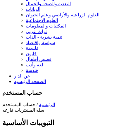
التغذية والصحة والجمال
الديانات
العلوم الزراعية والأراضي وعلم الحيوان
العلوم الاجتماعية
المكتبات والمعلومات
تراث عربى
تنمية بشرية - الذات
سياسة واقتصاد
فلسفة
قانون
قصص أطفال
لغة وأدب
هندسة
عن الدار
الصفحه الرئيسيه
حساب المستخدم
الرئيسية
/ حساب المستخدم
سله المشتريات فارغه
التبويبات الأساسية