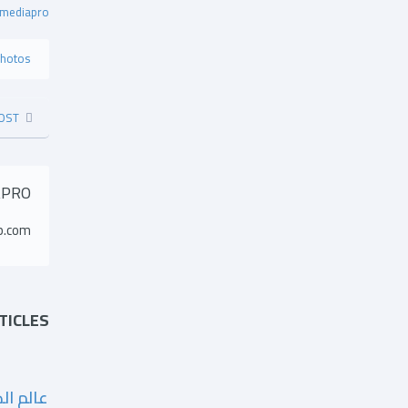
mediapro
hotos
OST
APRO
p.com
TICLES
عالم ال