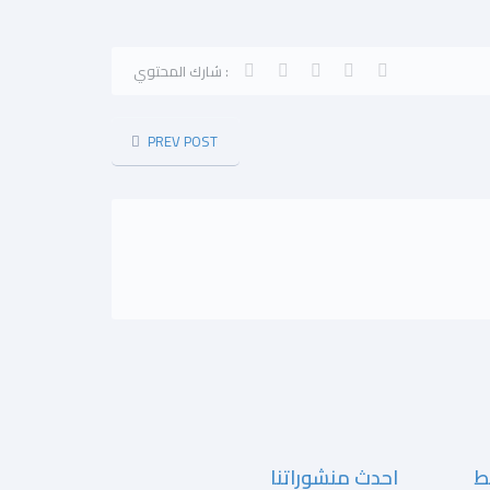
شارك المحتوي :
PREV POST
ط
احدث منشوراتنا