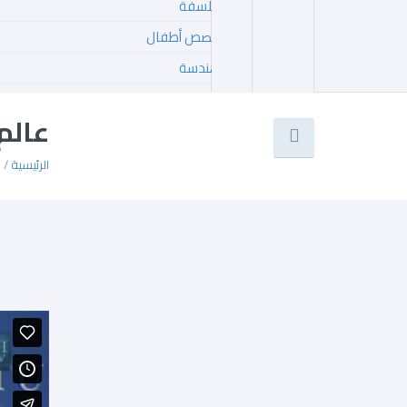
فلسفة
قصص أطفال
هندسة
عالم
الرئيسية
/
م