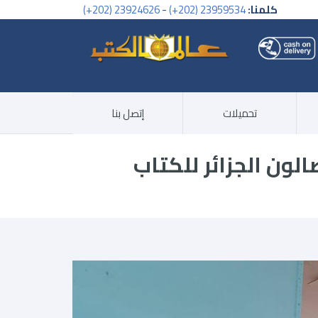
كلمنا:
23959534 (202+)
-
23924626 (202+)
تحميلات
إتصل بنا
لون الجزائر للكتاب