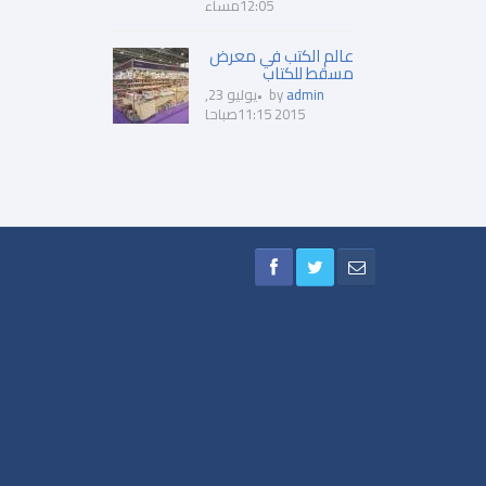
12:05مساء
عالم الكتب في معرض
مسقط للكتاب
admin
by
يوليو 23,
2015 11:15صباحا