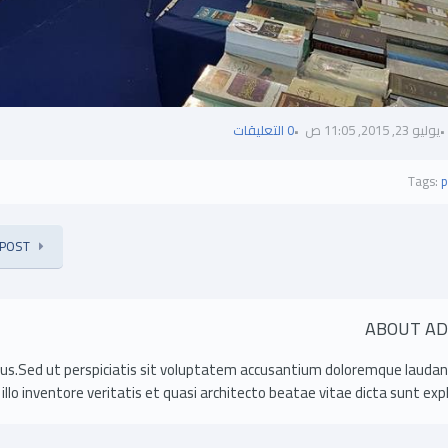
يوليو 23, 2015, 11:05 ص
0 التعليقات
Tags:
p
 POST
ABOUT A
us.Sed ut perspiciatis sit voluptatem accusantium doloremque lauda
o inventore veritatis et quasi architecto beatae vitae dicta sunt expl