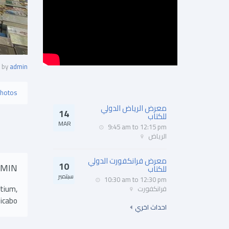
by
admin
hotos
معرض الرياض الدولي
14
للكتاب
MAR
9:45 am
to
12:15 pm
الرياض
معرض فرانكفورت الدولي
10
DMIN
للكتاب
سبتمبر
10:30 am
to
12:30 pm
ntium,
فرانكفورت
icabo.
احداث اخري