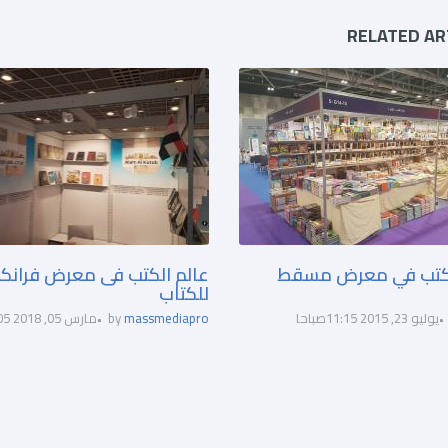
RELATED AR
لكتب في معرض مسقط
عالم الكتب فى معرض فرانك
للكتاب
يوليو 23, 2015 11:15صباحا
massmediapro
by
مارس 05, 2018 12:05مساء